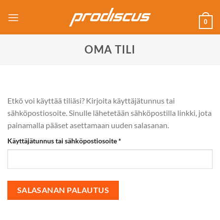
Skip
to
0
content
OMA TILI
Etkö voi käyttää tiliäsi? Kirjoita käyttäjätunnus tai
sähköpostiosoite. Sinulle lähetetään sähköpostilla linkki, jota
painamalla pääset asettamaan uuden salasanan.
Vaaditaan
Käyttäjätunnus tai sähköpostiosoite
*
SALASANAN PALAUTUS