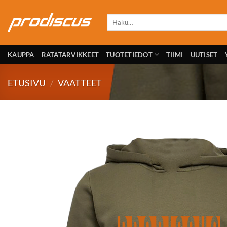
Skip
to
Etsi:
content
KAUPPA
RATATARVIKKEET
TUOTETIEDOT
TIIMI
UUTISET
ETUSIVU
/
VAATTEET