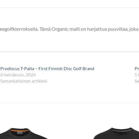
beegolfkierroksella. Tämä Organic malli on harjattua puuvillaa, jo
Prodiscus T-Paita – First Finnish Disc Golf Brand
Pr
6 heinäkuun, 2026
5 
Samankaltainen artikkeli
Sa