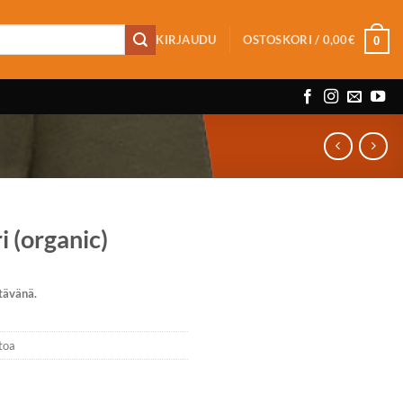
KIRJAUDU
OSTOSKORI /
0,00
€
0
 (organic)
tävänä.
etoa