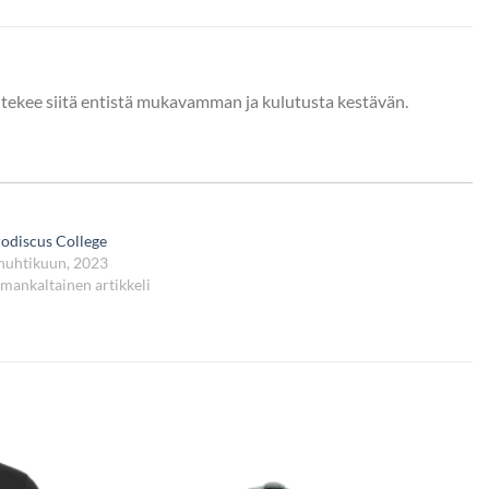
ka tekee siitä entistä mukavamman ja kulutusta kestävän.
odiscus College
huhtikuun, 2023
mankaltainen artikkeli