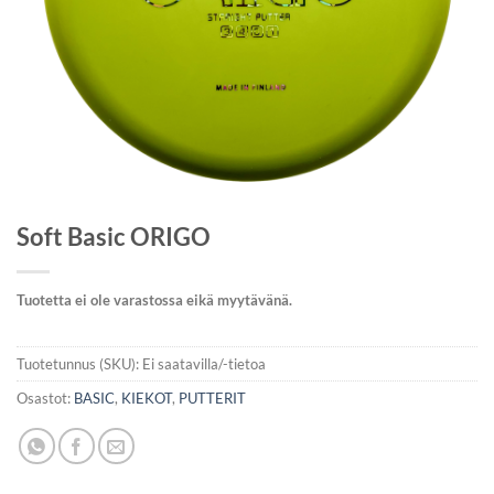
Soft Basic ORIGO
Tuotetta ei ole varastossa eikä myytävänä.
Tuotetunnus (SKU):
Ei saatavilla/-tietoa
Osastot:
BASIC
,
KIEKOT
,
PUTTERIT