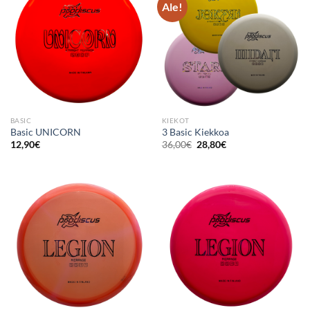
Ale!
BASIC
KIEKOT
Basic UNICORN
3 Basic Kiekkoa
Alkuperäinen
Nykyinen
12,90
€
36,00
€
28,80
€
hinta
hinta
oli:
on:
36,00€.
28,80€.