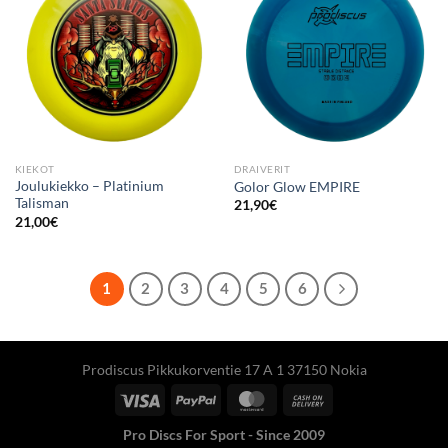
KIEKOT
DRAIVERIT
Joulukiekko – Platinium
Golor Glow EMPIRE
Talisman
21,90
€
21,00
€
1
2
3
4
5
6
Prodiscus Pikkukorventie 17 A 1 37150 Nokia
Pro Discs For Sport - Since 2009