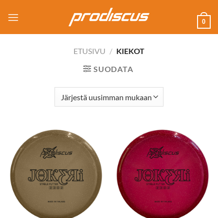
Skip
to
0
content
ETUSIVU
/
KIEKOT
SUODATA