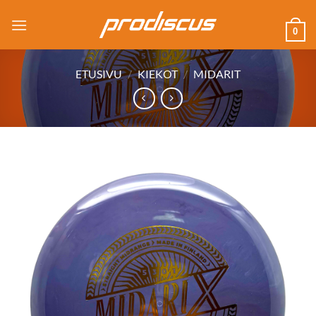
Skip
to
0
content
ETUSIVU
/
KIEKOT
/
MIDARIT