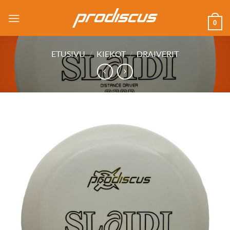
Skip
to
0
content
ETUSIVU
/
KIEKOT
/
DRAIVERIT