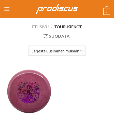
Skip
to
0
content
ETUSIVU
/
TOUR-KIEKOT
SUODATA