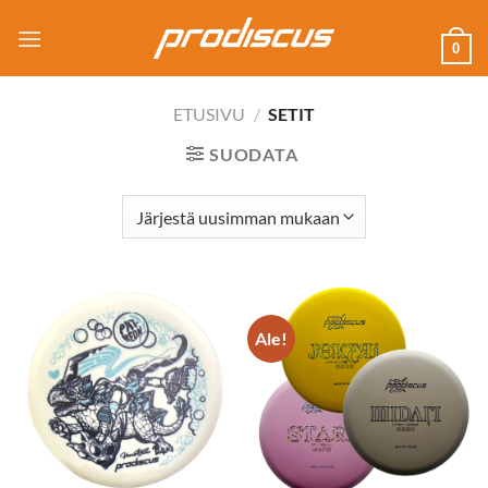
Skip
to
0
content
ETUSIVU
/
SETIT
SUODATA
Ale!