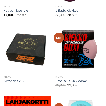
SETIT
KIEKOT
Patreon jäsenyys
3 Basic Kiekkoa
Alkuperäinen
Nykyinen
17,00
€
/ Month
36,00
€
28,80
€
hinta
hinta
oli:
on:
36,00€.
28,80€.
Ale!
KIEKOT
KIEKOT
Art Series 2025
Prodiscus KiekkoBoxi
Alkuperäinen
Nykyinen
42,00
€
33,00
€
hinta
hinta
oli:
on:
42,00€.
33,00€.