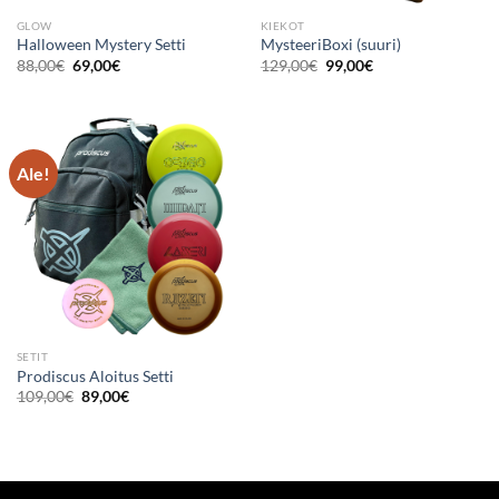
GLOW
KIEKOT
Halloween Mystery Setti
MysteeriBoxi (suuri)
Alkuperäinen
Nykyinen
Alkuperäinen
Nykyinen
88,00
€
69,00
€
129,00
€
99,00
€
hinta
hinta
hinta
hinta
oli:
on:
oli:
on:
88,00€.
69,00€.
129,00€.
99,00€.
Ale!
SETIT
Prodiscus Aloitus Setti
Alkuperäinen
Nykyinen
109,00
€
89,00
€
hinta
hinta
oli:
on:
109,00€.
89,00€.