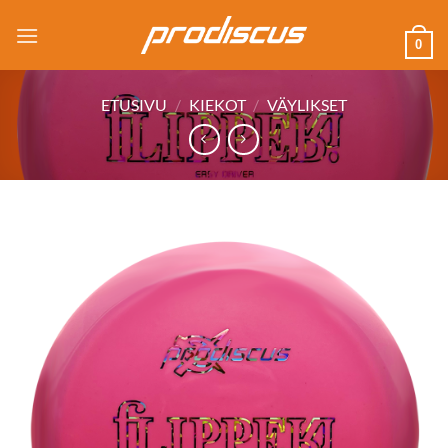
Skip
to
0
content
ETUSIVU
/
KIEKOT
/
VÄYLIKSET