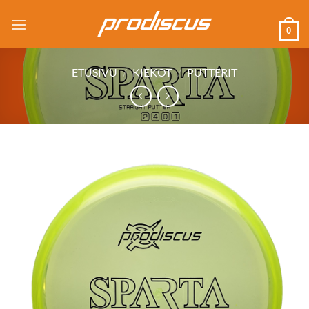
Skip
to
0
content
ETUSIVU
/
KIEKOT
/
PUTTERIT