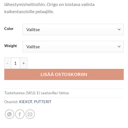
lähestymisheittoihin. Origo on loistava valinta
kaikentasoisille pelaajille.
Color
Weight
Ultrium ORIGO määrä
LISÄÄ OSTOSKORIIN
Tuotetunnus (SKU):
Ei saatavilla/-tietoa
Osastot:
KIEKOT
,
PUTTERIT